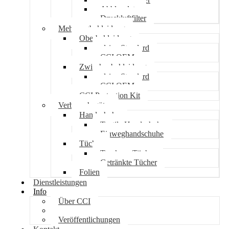
Abblasplatz
Druckluftfilter
Mehrwegbekleidung
Oberbekleidung
alsico Standard
CCI OEM
Zwischenbekleidung
alsico Standard
CCI OEM
CCI Protection Kit
Verbrauchsgüter
Handschuhe
Textile Handschuhe
Einweghandschuhe
Tücher
Trockene Tücher
Getränkte Tücher
Folien
Dienstleistungen
Info
Über CCI
Jobs
Veröffentlichungen